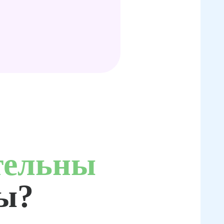
тельны
ты?