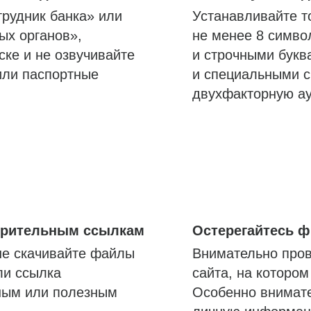
трудник банка» или
Устанавливайте т
ых органов»,
не менее 8 симво
ске и не озвучивайте
и строчными букв
или паспортные
и специальными с
двухфакторную а
озрительным ссылкам
Остерегайтесь 
не скачивайте файлы
Внимательно пров
ли ссылка
сайта, на которо
ным или полезным
Особенно внимате