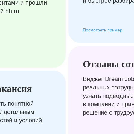
и быстрее разбир
ентами и прошли
й hh.ru
Посмотреть пример
Отзывы со
Виджет Dream Job
акансия
реальных сотрудн
узнать подводные
ть понятной
в компании и при
С детальным
решение о трудоу
стей и условий