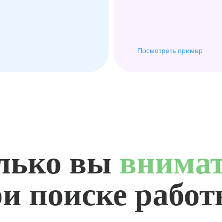
Посмотреть пример
лько вы
внима
и поиске рабо