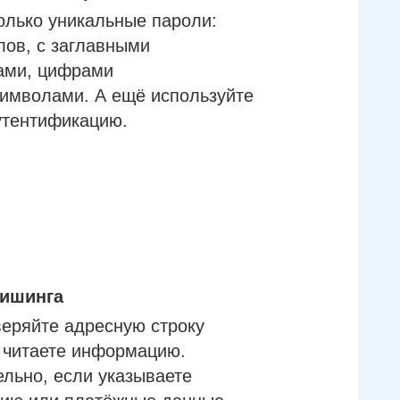
олько уникальные пароли:
лов, с заглавными
ами, цифрами
имволами. А ещё используйте
утентификацию.
фишинга
еряйте адресную строку
м читаете информацию.
льно, если указываете