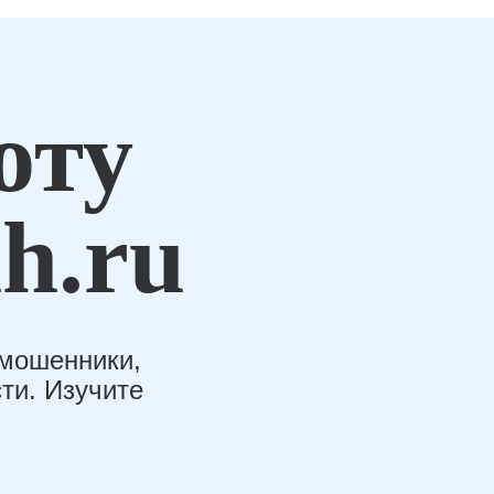
оту
h.ru
-мошенники,
ти. Изучите