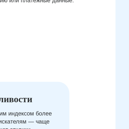
ию или платёжные данные.
ливости
им индексом более
оискателям — чаще