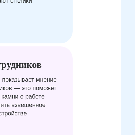
ают отклики
трудников
 показывает мнение
иков — это поможет
 камни о работе
нять взвешенное
стройстве