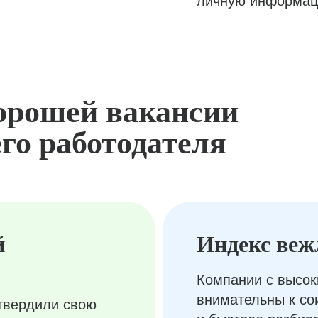
личную информац
орошей вакансии
го работодателя
й
Индекс веж
Компании с высок
внимательны к с
твердили свою