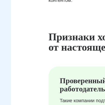
контентом.
Признаки х
от настояще
Проверенны
работодатель
Такие компании под