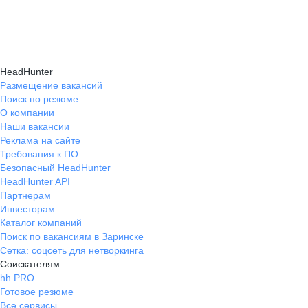
подходящие направления роста и повысить
текущем месте работы и о том, кому он будет
Создать план карьерного роста помогут
эффективность карьерного движения.
полезен, с какими запросами работает.
карьерные эксперты на hh.ru: они определят
Вы точно найдёте того, кто вам нужен!
ваши сильные стороны, поставят цели
HeadHunter
и предложат конкретные шаги для успешного
Размещение вакансий
Поиск по резюме
карьерного продвижения.
О компании
Наши вакансии
Реклама на сайте
Требования к ПО
Безопасный HeadHunter
HeadHunter API
Партнерам
Инвесторам
Каталог компаний
Поиск по вакансиям в Заринске
Сетка: соцсеть для нетворкинга
Соискателям
hh PRO
Готовое резюме
Все сервисы