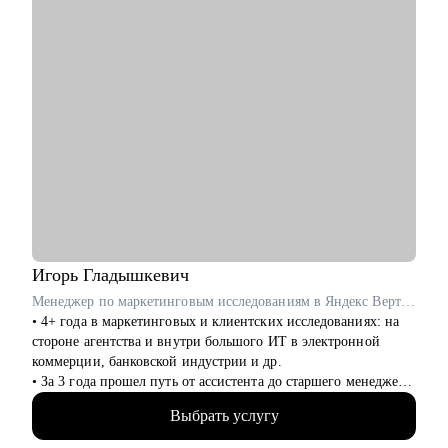
составлении продающего резюме, подготовке к
собеседованию.
• Укрепление или рост позиции на текущем месте работы,
запрос на повышение заработной платы.
• Есть запрос на выход в медиа пространство, ведение блога и
публичные выступления.
• Есть запрос на дополнительный заработок, будучи в
декрете, либо нет видения дальнейшей карьеры после
окончания декрета.
• Иные вопросы, касающиеся юридической карьеры.
Кому могу помочь:
• Юристы любого уровня.
Игорь
Гладышкевич
Менеджер по маркетинговым исследованиям в Яндекс Вертикали / ex-Газпромбанк, Яндекс Маркет, Joom
• 4+ года в маркетинговых и клиентских исследованиях: на
стороне агентства и внутри большого ИТ в электронной
коммерции, банковской индустрии и др.
• За 3 года прошел путь от ассистента до старшего менеджера,
знаю, как работают исследования и исследователи в разных
Выбрать услугу
структурах и масштабах.
• 200+ различных исследовательских проектов для десятков