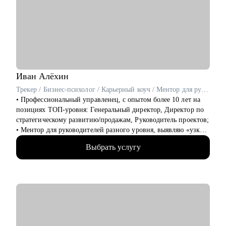
• Подготовиться к интервью и презентовать собственный
опыт
• Составить план роста до позиции руководителя
Кому могу помочь:
• Всем, кто хочет строить карьеру за рубежом
• Руководителям и тем, кто хочет дорасти до управленческих
позиций
Иван
Алёхин
• Специалистам в маркетинге и продукте различного уровня
Трекер / Бизнес-психолог / Карьерный коуч / Ментор для руководителей среднего и высшего звена
• Профессиональный управленец, с опытом более 10 лет на
позициях ТОП-уровня: Генеральный директор, Директор по
стратегическому развитию/продажам, Руководитель проектов;
• Ментор для руководителей разного уровня, выявляю «узкие
места – точки роста», как в бизнесе, так и на карьерном пути;
Выбрать услугу
• В портфолио более 2000+ отработанных резюме, 750+
собеседований, более 800 карьерных консультаций;
• Работал в сегментах: IT и интеграторы, Retail, дистрибуция;
автомобильные дилерские сети, медцентры, розница и
розничные сети, производство, банки, госсектор;
• Занимаюсь управленческим и кадровым консалтингом;
• Реализовал более 40 крупных проектов по развитию
компаний различных отраслей, разработке и внедрению