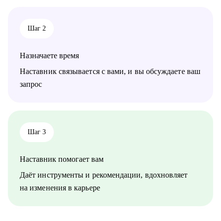
видит вашу ценность, и исправим.
• Не знаете, как выгодно представить опыт - соберем
профессиональную идентичность и упакуем опыт так, чтобы
Шаг 2
HR заметил.
• Перерыв в работе, разнородный бэкграунд (нелинейный
опыт), сложное увольнение - найдем логичную линию,
Назначаете время
которая закроет вопросы нанимающей стороны.
• Карьерный переход или выход на новый уровень дохода -
Наставник связывается с вами, и вы обсуждаете ваш
выстроим стратегию с конкретными шагами.
запрос
• Готовитесь к важному интервью - отработаем ответы и
подсветим сильные стороны.
• Хотите понять рынок и своё место в нем - разберем тренды
и ваше позиционирование.
• Хотите начать управлять своей карьерой, а не пассивно
Шаг 3
плыть по течению, но не знаете с чего начать ;)
Наставник помогает вам
Делаю качественный продукт за счет индивидуального
подхода и максимального погружения в запрос клиента,
Даёт инструменты и рекомендации, вдохновляет
глубокой экспертизы и использования в работе различных
на изменения в карьере
подходов и инструментов.