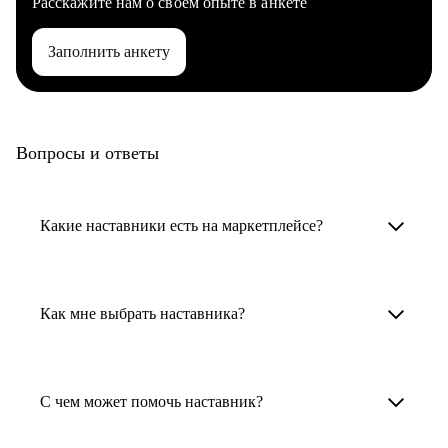
Расскажите нам о своем опыте в анкете
Заполнить анкету
Вопросы и ответы
Какие наставники есть на маркетплейсе?
Карьерные наставники — это HR-
специалисты, карьерные консультанты,
Как мне выбрать наставника?
психологи, резюмерайтеры и менторы.
Умный поиск поможет в три клика выбрать
Менторы работают в ИТ, дизайне, других
наставника для достижения вашей цели.
С чем может помочь наставник?
узкоспециализированных сферах. Они
помогут прокачать навыки, построить