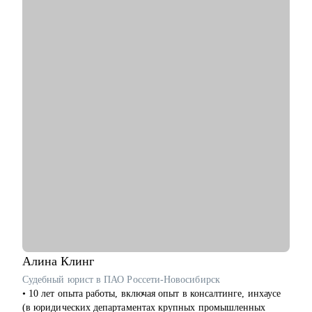
прохожу обучение для получения лицензии частого пилота;
• Проведу консультацию понятно, доступно и в дружеской
форме. Заряд мотивации и четкого понимания плана действия
гарантирован :)
С чем помогу:
• Подготовиться к отбору в компанию мечты (от составления
резюме, до прохождения собеседования);
• Подготовиться к Performance Review и получить
долгожданное повышение внутри компании;
• Выстроить план повышения своих навыков и компетенций;
• Получить практические советы по управлению командой;
• Сформировать свою стратегию профессионального роста;
• Найти удаленную работу и переехать жить к морю в страну
своей мечты;
Кому могу помочь:
• Продуктовым аналитикам, аналитикам данных и продаж
уровня Senior, которые хотят вырасти в должности и перейти
Алина
Клинг
в Team leader’ы или выстроить горизонтальный трек
Судебный юрист в ПАО Россети-Новосибирск
развития;
• 10 лет опыта работы, включая опыт в консалтинге, инхаусе
• Junior и Middle Продуктовым аналитикам, аналитикам
(в юридических департаментах крупных промышленных