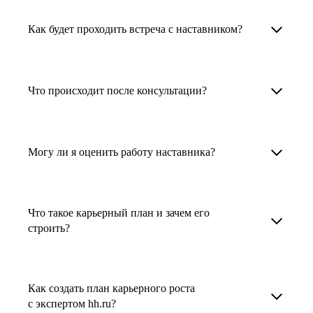
1. Выберите карьерную задачу, по которой вам
Наши наставники помогут вам решить любую
карьерный трек для тех, кто хочет развиваться
нужна консультация.
задачу, связанную с вашей карьерой. Создать
Как будет проходить встреча с наставником?
в этой специальности или перейти в неё
2. Выберите сферу деятельности, в которой
резюме, определиться со стратегией поиска
с нуля. Они также могут помочь
вы работаете или хотите работать. Поиск
работы, отрепетировать собеседование, найти
После того как вы выберете наставника,
и с репетицией собеседования: подготовить
выдаст вам список релевантных наставников.
работу в другой стране, перейти в другую
запишитесь к нему на определенную дату
Что происходит после консультации?
соискателя к интервью, задать профильные
У каждого доступен профиль с информацией
сферу деятельности, прокачать навыки,
и оплатите услугу, он свяжется с вами.
вопросы.
о его достижениях, компетенциях и о том,
повысить грейд или вырасти в доходе.
Вы вместе решите, какой формат
Варианты решения вашей карьерной задачи
какие он задачи поможет решить.
консультации удобнее — телефонный звонок
обсуждаются в рамках встречи с наставником.
Могу ли я оценить работу наставника?
Карьерные консультанты — профессионалы
3. Выберите того, кто подходит вам
или видеовстреча.
Но если возникнут экстренные вопросы,
в HR. Они помогут подготовить
и запишитесь на встречу. Наставник разберёт
наставник будет на связи с вами в течение
Любой пользователь может оценить работу
конкурентоспособное резюме, составить
ваш кейс и найдёт решение!
недели. А если ваша цель — усилить резюме,
наставника, с которым у него была
тактику и стратегию поиска вашей работы.
Что такое карьерный план и зачем его
то после консультации в срок, который
консультация. Эта возможность доступна
строить?
Они оценят ваш опыт и компетенции, дадут
вы обговорили с наставником, он пришлёт вам
после консультации с наставником.
ориентиры на актуальном рынке труда.
готовое резюме.
Карьерный план — это пошаговая стратегия
профессионального развития, которая
Как создать план карьерного роста
В профиле каждого наставника есть
помогает определить цели, выбрать
с экспертом hh.ru?
информация о его карьерных достижениях,