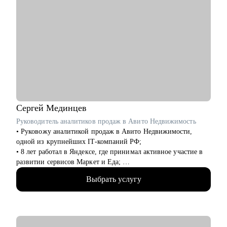
Сергей
Мединцев
Руководитель аналитиков продаж в Авито Недвижимость
• Руковожу аналитикой продаж в Авито Недвижимости,
одной из крупнейших IT-компаний РФ;
• 8 лет работал в Яндексе, где принимал активное участие в
развитии сервисов Маркет и Еда;
• Выступаю спикером и ментором на крупнейших онлайн-
Выбрать услугу
курсах (Skillfactory и другие);
• Живу в Испании и успешно работаю удаленно;
• Провел десятки собеседований с аналитиками, знаю, как
попасть в топовую IT-компанию и получить новый грейд;
• Умею совмещать работу и жизнь: увлекаюсь авиацией и