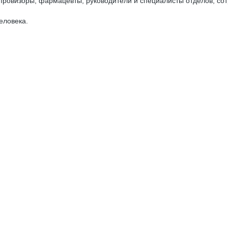
 провизоры, фармацевты, руководители и специалисты отделов, с
еловека.