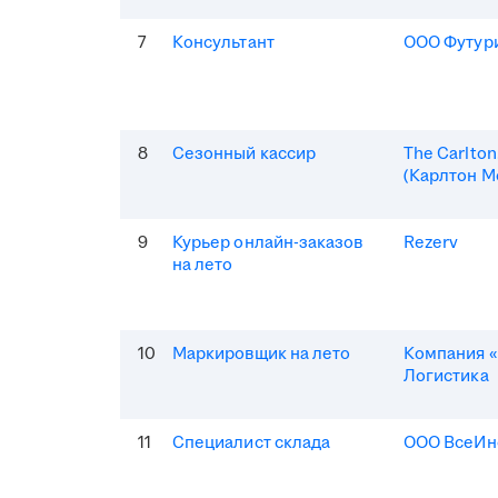
7
Консультант
ООО Футур
8
Сезонный кассир
The Carlto
(Карлтон М
9
Курьер онлайн-заказов
Rezerv
на лето
10
Маркировщик на лето
Компания «
Логистика
11
Специалист склада
ООО ВсеИн