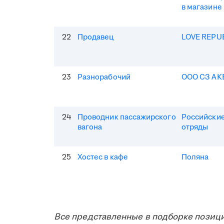
в магазине
22
Продавец
LOVE REPU
23
Разнорабочий
ООО СЗ АК
24
Проводник пассажирского
Российские
вагона
отряды
25
Хостес в кафе
Поляна
Все представленные в подборке позици