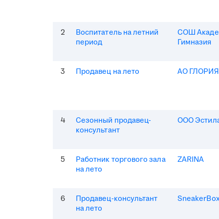
2
Воспитатель на летний
СОШ Акаде
период
Гимназия
3
Продавец на лето
АО ГЛОРИ
4
Сезонный продавец-
ООО Эстила
консультант
5
Работник торгового зала
ZARINA
на лето
6
Продавец-консультант
SneakerBo
на лето