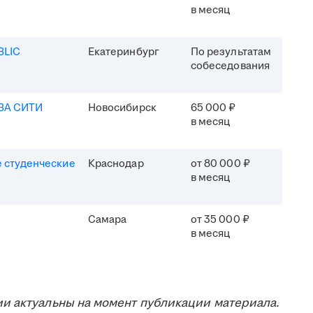
в месяц
BLIC
Екатеринбург
По результатам
собеседования
ВА СИТИ
Новосибирск
65 000 ₽
в месяц
 студенческие
Краснодар
от 80 000 ₽
в месяц
Самара
от 35 000 ₽
в месяц
и актуальны на момент публикации материала.