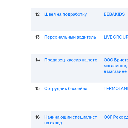
12
Швея на подработку
BEBAKIDS
13
Персональный водитель
LIVE GROU
14
Продавец-кассир на лето
ООО Бристо
магазинов,
в магазине
15
Сотрудник бассейна
TERMOLAN
16
Начинающий специалист
ОСГ Рекор
на склад