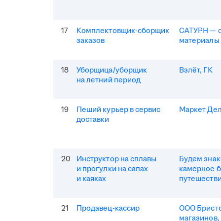
17
Комплектовщик-сборщик
САТУРН — 
заказов
материалы
18
Уборщица/уборщик
Взлёт, ГК
на летний период
19
Пеший курьер в сервис
Маркет Де
доставки
20
Инструктор на сплавы
Будем зна
и прогулки на сапах
камерное 
и каяках
путешеств
21
Продавец-кассир
ООО Бристо
магазинов,