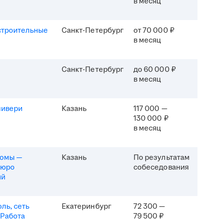
в месяц
строительные
Санкт-Петербург
от 70 000 ₽
в месяц
Санкт-Петербург
до 60 000 ₽
в месяц
ливери
Казань
117 000 —
130 000 ₽
в месяц
комы —
Казань
По результатам
бюро
собеседования
ий
ль, сеть
Екатеринбург
72 300 —
 Работа
79 500 ₽